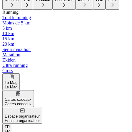
Running
Tout le running
Moins de 5 km
5 km
10 km
15 km
20 km
Semi-marathon
Marathon
Ekiden
Ultra-running
Cross
Le Mag
Le Mag
Cartes cadeaux
Cartes cadeaux
Espace organisateur
Espace organisateur
FR
FR