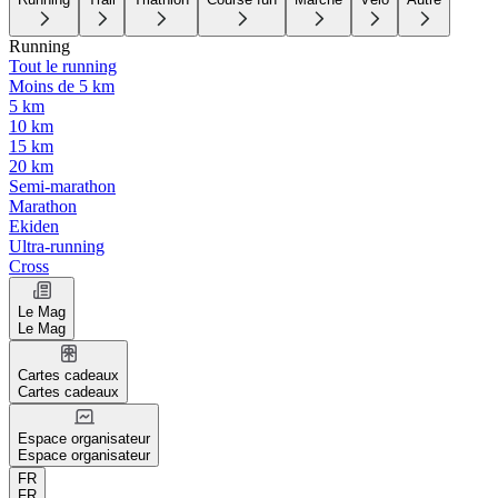
Running
Tout le running
Moins de 5 km
5 km
10 km
15 km
20 km
Semi-marathon
Marathon
Ekiden
Ultra-running
Cross
Le Mag
Le Mag
Cartes cadeaux
Cartes cadeaux
Espace organisateur
Espace organisateur
FR
FR