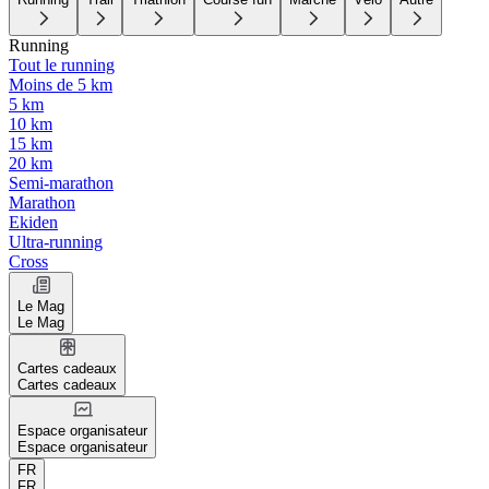
Running
Tout le running
Moins de 5 km
5 km
10 km
15 km
20 km
Semi-marathon
Marathon
Ekiden
Ultra-running
Cross
Le Mag
Le Mag
Cartes cadeaux
Cartes cadeaux
Espace organisateur
Espace organisateur
FR
FR