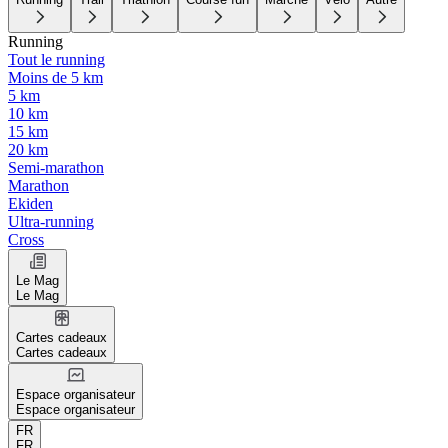
Running
Tout le running
Moins de 5 km
5 km
10 km
15 km
20 km
Semi-marathon
Marathon
Ekiden
Ultra-running
Cross
Le Mag
Le Mag
Cartes cadeaux
Cartes cadeaux
Espace organisateur
Espace organisateur
FR
FR