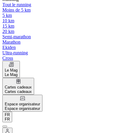
Tout le running
Moins de 5 km
5 km
10 km
15 km
20 km
Semi-marathon
Marathon
Ekiden
Ultra-running
Cross
Le Mag
Le Mag
Cartes cadeaux
Cartes cadeaux
Espace organisateur
Espace organisateur
FR
FR