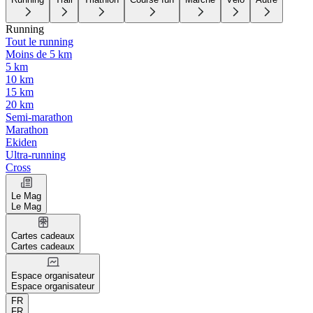
Running
Tout le running
Moins de 5 km
5 km
10 km
15 km
20 km
Semi-marathon
Marathon
Ekiden
Ultra-running
Cross
Le Mag
Le Mag
Cartes cadeaux
Cartes cadeaux
Espace organisateur
Espace organisateur
FR
FR