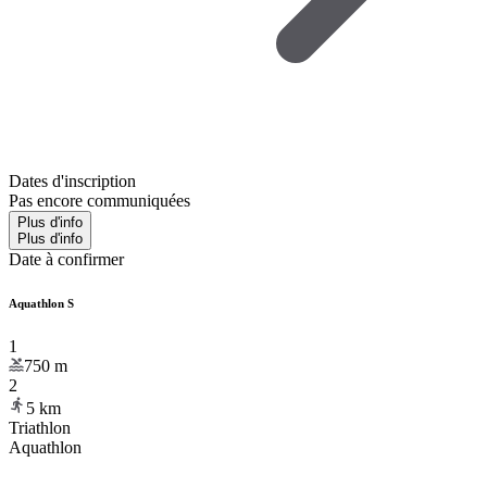
Dates d'inscription
Pas encore communiquées
Plus d'info
Plus d'info
Date à confirmer
Aquathlon S
1
750
m
2
5
km
Triathlon
Aquathlon