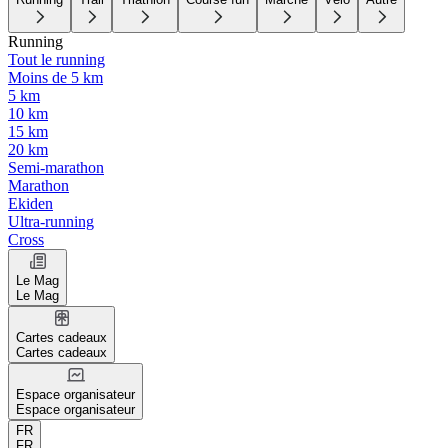
Running
Tout le running
Moins de 5 km
5 km
10 km
15 km
20 km
Semi-marathon
Marathon
Ekiden
Ultra-running
Cross
Le Mag
Le Mag
Cartes cadeaux
Cartes cadeaux
Espace organisateur
Espace organisateur
FR
FR