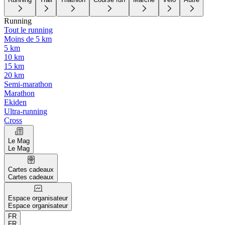
Running
Tout le running
Moins de 5 km
5 km
10 km
15 km
20 km
Semi-marathon
Marathon
Ekiden
Ultra-running
Cross
Le Mag
Le Mag
Cartes cadeaux
Cartes cadeaux
Espace organisateur
Espace organisateur
FR
FR