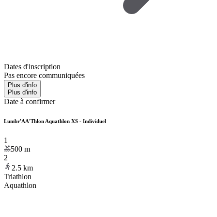
Dates d'inscription
Pas encore communiquées
Plus d'info
Plus d'info
Date à confirmer
Lumbr'AA'Thlon Aquathlon XS - Individuel
1
500
m
2
2.5
km
Triathlon
Aquathlon