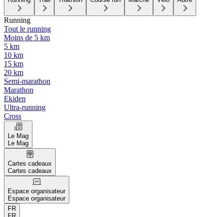
Running
Tout le running
Moins de 5 km
5 km
10 km
15 km
20 km
Semi-marathon
Marathon
Ekiden
Ultra-running
Cross
Le Mag
Le Mag
Cartes cadeaux
Cartes cadeaux
Espace organisateur
Espace organisateur
FR
FR