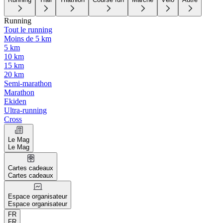
Running
Tout le running
Moins de 5 km
5 km
10 km
15 km
20 km
Semi-marathon
Marathon
Ekiden
Ultra-running
Cross
Le Mag
Le Mag
Cartes cadeaux
Cartes cadeaux
Espace organisateur
Espace organisateur
FR
FR