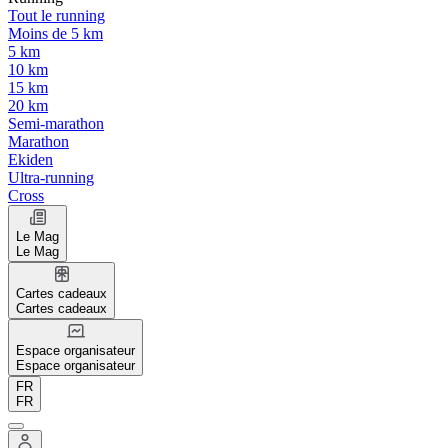
Tout le running
Moins de 5 km
5 km
10 km
15 km
20 km
Semi-marathon
Marathon
Ekiden
Ultra-running
Cross
Le Mag
Le Mag
Cartes cadeaux
Cartes cadeaux
Espace organisateur
Espace organisateur
FR
FR