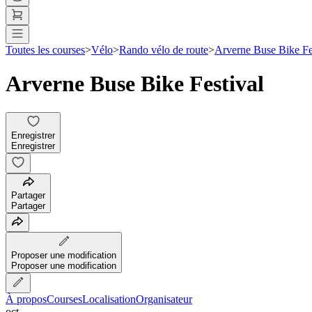
Toutes les courses
>
Vélo
>
Rando vélo de route
>
Arverne Buse Bike Fe
Arverne Buse Bike Festival
Enregistrer
Enregistrer
Partager
Partager
Proposer une modification
Proposer une modification
À propos
Courses
Localisation
Organisateur
oct.