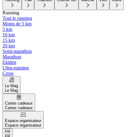
Running
Tout le running
Moins de 5 km
5 km
10 km
15 km
20 km
Semi-marathon
Marathon
Ekiden
Ultra-running
Cross
Le Mag
Le Mag
Cartes cadeaux
Cartes cadeaux
Espace organisateur
Espace organisateur
FR
FR