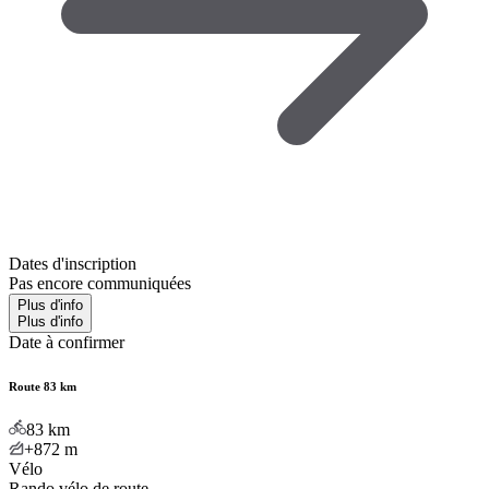
Dates d'inscription
Pas encore communiquées
Plus d'info
Plus d'info
Date à confirmer
Route 83 km
83
km
+872
m
Vélo
Rando vélo de route