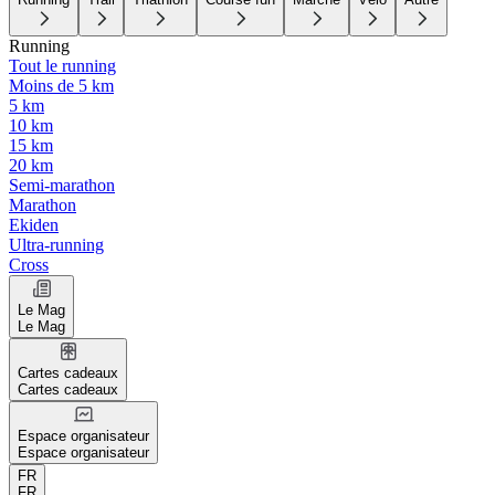
Running
Tout le running
Moins de 5 km
5 km
10 km
15 km
20 km
Semi-marathon
Marathon
Ekiden
Ultra-running
Cross
Le Mag
Le Mag
Cartes cadeaux
Cartes cadeaux
Espace organisateur
Espace organisateur
FR
FR