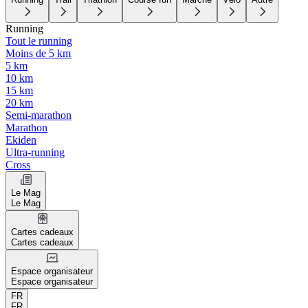
Running
Tout le running
Moins de 5 km
5 km
10 km
15 km
20 km
Semi-marathon
Marathon
Ekiden
Ultra-running
Cross
Le Mag
Le Mag
Cartes cadeaux
Cartes cadeaux
Espace organisateur
Espace organisateur
FR
FR