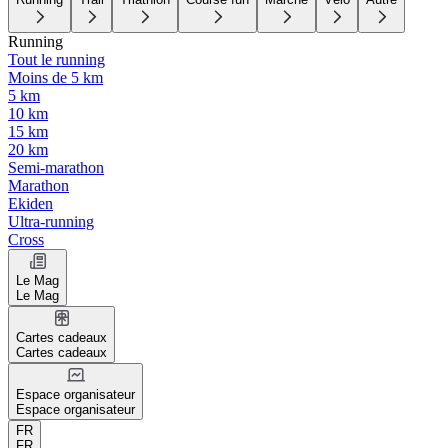
Running
Tout le running
Moins de 5 km
5 km
10 km
15 km
20 km
Semi-marathon
Marathon
Ekiden
Ultra-running
Cross
Le Mag
Le Mag
Cartes cadeaux
Cartes cadeaux
Espace organisateur
Espace organisateur
FR
FR