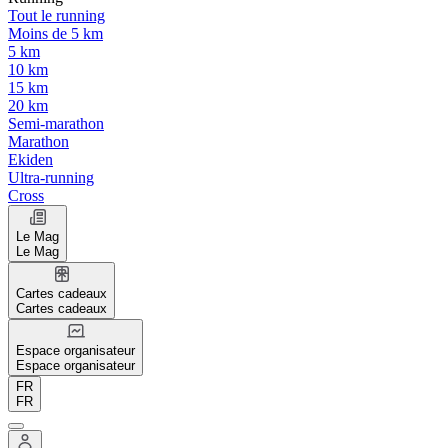
Tout le running
Moins de 5 km
5 km
10 km
15 km
20 km
Semi-marathon
Marathon
Ekiden
Ultra-running
Cross
Le Mag
Le Mag
Cartes cadeaux
Cartes cadeaux
Espace organisateur
Espace organisateur
FR
FR