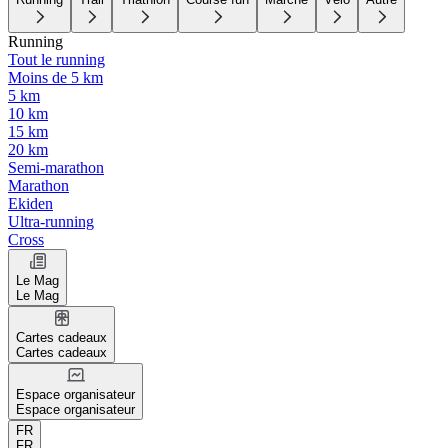
Running
Tout le running
Moins de 5 km
5 km
10 km
15 km
20 km
Semi-marathon
Marathon
Ekiden
Ultra-running
Cross
Le Mag
Le Mag
Cartes cadeaux
Cartes cadeaux
Espace organisateur
Espace organisateur
FR
FR