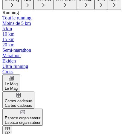
Running
Tout le running
Moins de 5 km
5 km
10 km
15 km
20 km
Semi-marathon
Marathon
Ekiden
Ultra-running
Cross
Le Mag
Le Mag
Cartes cadeaux
Cartes cadeaux
Espace organisateur
Espace organisateur
FR
FR