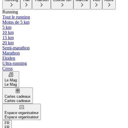
Running
Tout le running
Moins de 5 km
5 km
10 km
15 km
20 km
Semi-marathon
Marathon
Ekiden
Ultra-running
Cross
Le Mag
Le Mag
Cartes cadeaux
Cartes cadeaux
Espace organisateur
Espace organisateur
FR
FR