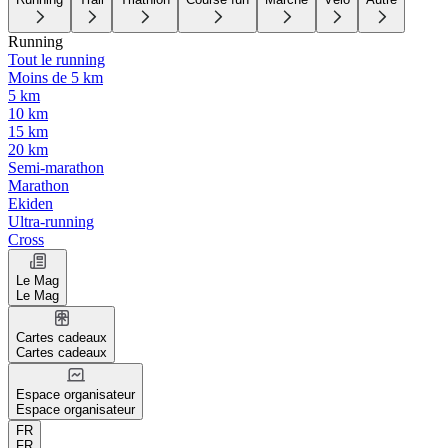
Running
Tout le running
Moins de 5 km
5 km
10 km
15 km
20 km
Semi-marathon
Marathon
Ekiden
Ultra-running
Cross
Le Mag
Le Mag
Cartes cadeaux
Cartes cadeaux
Espace organisateur
Espace organisateur
FR
FR