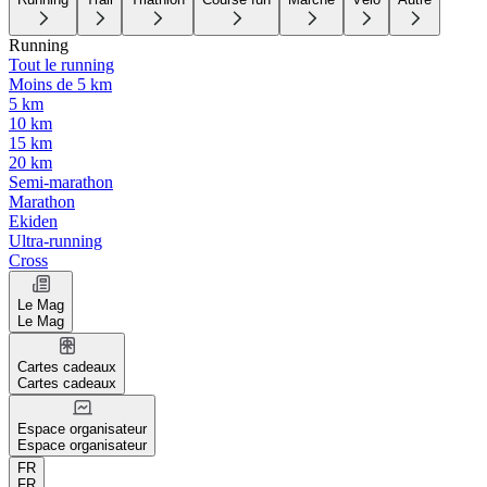
Running
Tout le running
Moins de 5 km
5 km
10 km
15 km
20 km
Semi-marathon
Marathon
Ekiden
Ultra-running
Cross
Le Mag
Le Mag
Cartes cadeaux
Cartes cadeaux
Espace organisateur
Espace organisateur
FR
FR