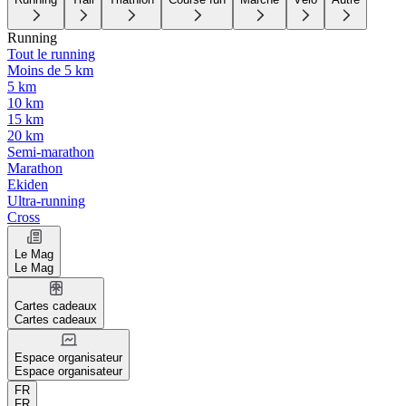
Running
Tout le running
Moins de 5 km
5 km
10 km
15 km
20 km
Semi-marathon
Marathon
Ekiden
Ultra-running
Cross
Le Mag
Le Mag
Cartes cadeaux
Cartes cadeaux
Espace organisateur
Espace organisateur
FR
FR