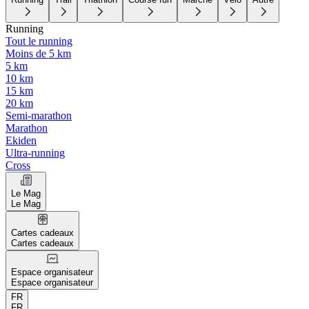
Running
Tout le running
Moins de 5 km
5 km
10 km
15 km
20 km
Semi-marathon
Marathon
Ekiden
Ultra-running
Cross
Le Mag
Le Mag
Cartes cadeaux
Cartes cadeaux
Espace organisateur
Espace organisateur
FR
FR