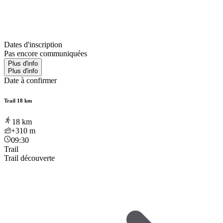
Dates d'inscription
Pas encore communiquées
Plus d'info
Plus d'info
Date à confirmer
Trail 18 km
18
km
+310
m
09:30
Trail
Trail découverte