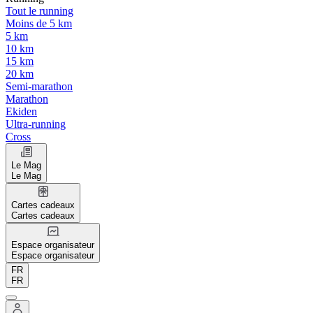
Tout le running
Moins de 5 km
5 km
10 km
15 km
20 km
Semi-marathon
Marathon
Ekiden
Ultra-running
Cross
Le Mag
Le Mag
Cartes cadeaux
Cartes cadeaux
Espace organisateur
Espace organisateur
FR
FR