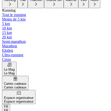
Running
Tout le running
Moins de 5 km
5 km
10 km
15 km
20 km
Semi-marathon
Marathon
Ekiden
Ultra-running
Cross
Le Mag
Le Mag
Cartes cadeaux
Cartes cadeaux
Espace organisateur
Espace organisateur
FR
FR