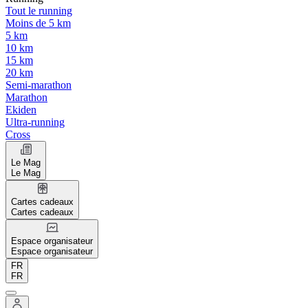
Tout le running
Moins de 5 km
5 km
10 km
15 km
20 km
Semi-marathon
Marathon
Ekiden
Ultra-running
Cross
Le Mag
Le Mag
Cartes cadeaux
Cartes cadeaux
Espace organisateur
Espace organisateur
FR
FR