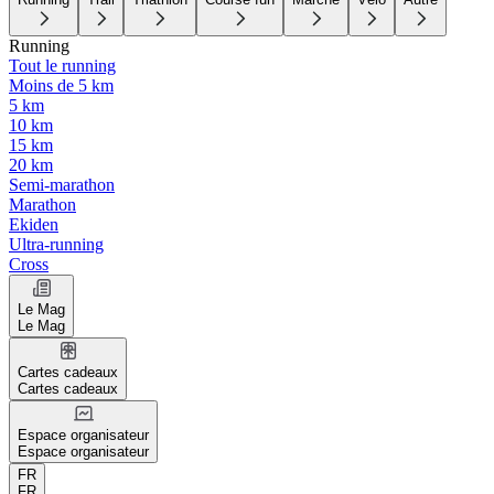
Running
Tout le running
Moins de 5 km
5 km
10 km
15 km
20 km
Semi-marathon
Marathon
Ekiden
Ultra-running
Cross
Le Mag
Le Mag
Cartes cadeaux
Cartes cadeaux
Espace organisateur
Espace organisateur
FR
FR