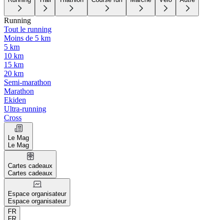
Running
Tout le running
Moins de 5 km
5 km
10 km
15 km
20 km
Semi-marathon
Marathon
Ekiden
Ultra-running
Cross
Le Mag
Le Mag
Cartes cadeaux
Cartes cadeaux
Espace organisateur
Espace organisateur
FR
FR