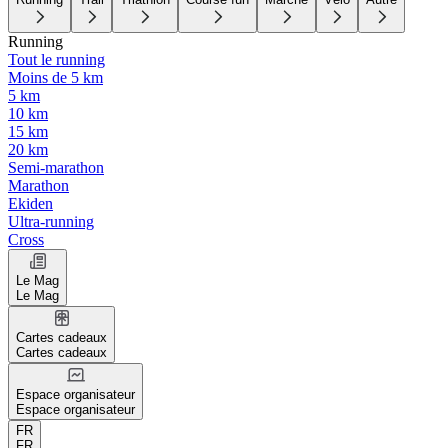
Running
Tout le running
Moins de 5 km
5 km
10 km
15 km
20 km
Semi-marathon
Marathon
Ekiden
Ultra-running
Cross
Le Mag
Le Mag
Cartes cadeaux
Cartes cadeaux
Espace organisateur
Espace organisateur
FR
FR