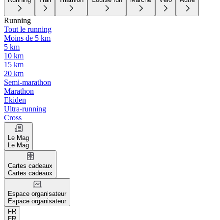
Running
Tout le running
Moins de 5 km
5 km
10 km
15 km
20 km
Semi-marathon
Marathon
Ekiden
Ultra-running
Cross
Le Mag
Le Mag
Cartes cadeaux
Cartes cadeaux
Espace organisateur
Espace organisateur
FR
FR