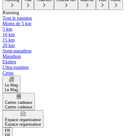
Running
Tout le running
Moins de 5 km
5 km
10 km
15 km
20 km
Semi-marathon
Marathon
Ekiden
Ultra-running
Cross
Le Mag
Le Mag
Cartes cadeaux
Cartes cadeaux
Espace organisateur
Espace organisateur
FR
FR