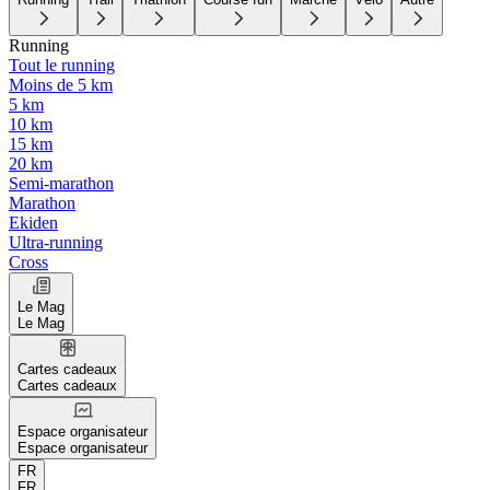
Running
Tout le running
Moins de 5 km
5 km
10 km
15 km
20 km
Semi-marathon
Marathon
Ekiden
Ultra-running
Cross
Le Mag
Le Mag
Cartes cadeaux
Cartes cadeaux
Espace organisateur
Espace organisateur
FR
FR