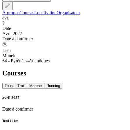
À propos
Courses
Localisation
Organisateur
avr.
?
Date
Avril 2027
Date à confirmer
Lieu
Monein
64 - Pyrénées-Atlantiques
Courses
Tous
Trail
Marche
Running
avril 2027
Date à confirmer
Trail 11 km