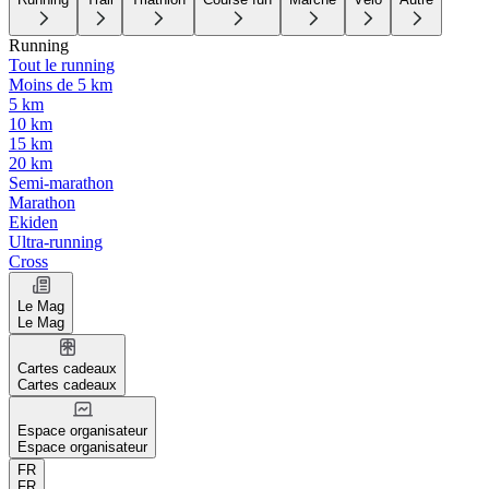
Running
Tout le running
Moins de 5 km
5 km
10 km
15 km
20 km
Semi-marathon
Marathon
Ekiden
Ultra-running
Cross
Le Mag
Le Mag
Cartes cadeaux
Cartes cadeaux
Espace organisateur
Espace organisateur
FR
FR