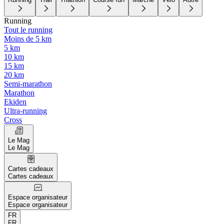
Running
Tout le running
Moins de 5 km
5 km
10 km
15 km
20 km
Semi-marathon
Marathon
Ekiden
Ultra-running
Cross
Le Mag
Le Mag
Cartes cadeaux
Cartes cadeaux
Espace organisateur
Espace organisateur
FR
FR