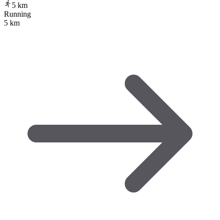
5
km
Running
5 km