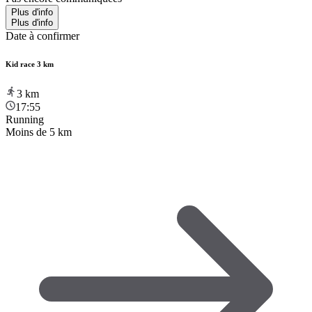
Plus d'info
Plus d'info
Date à confirmer
Kid race 3 km
3
km
17:55
Running
Moins de 5 km