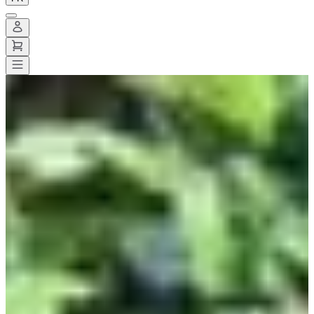
Toutes les courses
>
Trail
>
Trail découverte
>
Candie Race
Candie Race
Date à confirmer
Enregistrer
Enregistrer
Partager
Partager
Voir toutes les photos
Voir toutes les photos
1 / 10