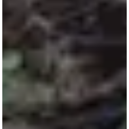
Pas encore communiquées
Plus d'info
Plus d'info
Date à confirmer
Course 5km
5
km
11:00
Running
5 km