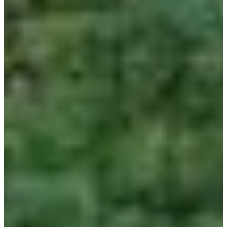
Découvre les parcours ci-dessous :
•
Course 7 km
•
Course 14 km
Une fois la ligne d'arrivée franchie, tu pourras recharger tes batteries
grâce à un ravitaillement complet ! Tu disposeras aussi d'un
ravitaillement à l'arrivée de ton premier tour sur la course 14 km.
L'utilisation de bâtons est autorisée.
Résultats de la dernière édition :
•
Candie Race 2023
(129 arrivants)