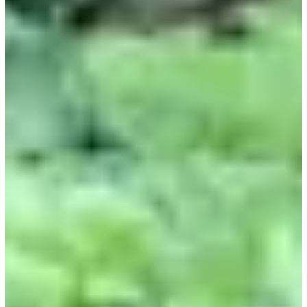
Plus d'info
Plus d'info
Date à confirmer
Courses enfants
11:15
Running
Moins de 5 km