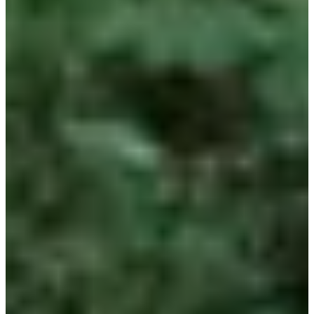
Pour consulter la liste des inscrits,
clique ici
! 👈
Majoration de 2€ si tu t'inscris sur place.
Fermeture des inscriptions : dimanche 19 mai 2024 à 22h59.
Courses
Tous
Trail
Running
mai 2027
Date à confirmer
Course 14 km
14
km
09:00
Trail