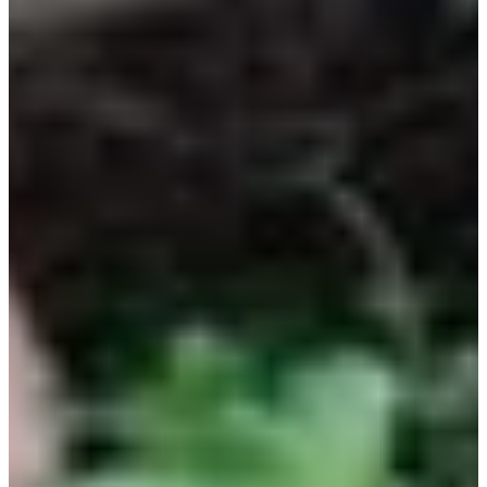
Dates d'inscription
Pas encore communiquées
Plus d'info
Plus d'info
Date à confirmer
Course 3km
3
km
11:10
Running
Moins de 5 km