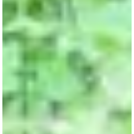
Dates d'inscription
Pas encore communiquées
Plus d'info
Plus d'info
Organisateur
Voir le site web
Choisir une Course
Course 14 km
Date à confirmer
Plus d'info
Plus d'info
Course 7 km
Date à confirmer