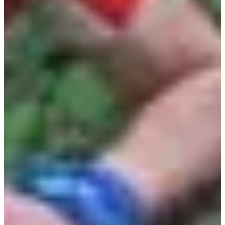
Dates d'inscription
Pas encore communiquées
Plus d'info
Plus d'info
Date à confirmer
Relais 2 x 7 km
14
km
09:00
Running
15 km