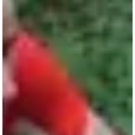
Dates d'inscription
Pas encore communiquées
Plus d'info
Plus d'info
Date à confirmer
Course 7 km
7
km
09:00
Trail
Trail découverte