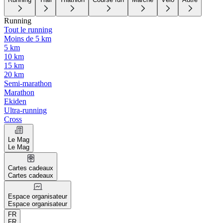
Running
Tout le running
Moins de 5 km
5 km
10 km
15 km
20 km
Semi-marathon
Marathon
Ekiden
Ultra-running
Cross
Le Mag
Le Mag
Cartes cadeaux
Cartes cadeaux
Espace organisateur
Espace organisateur
FR
FR