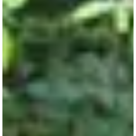
À propos
Courses
Localisation
Organisateur
mai
?
Date
Mai 2027
Date à confirmer
Lieu
Chambéry
73 - Savoie
L'édition 2024 est annulée en raison de difficultés
d'organisation.
Sors respirer le grand air dans les bois de Candie ! Que tu sois un
coureur occasionnel ou un habitué des trails, il y a de quoi s'amuser
pour tout le monde sur cette course nature à Chambéry-le-Vieux !
Des petites balades d'un kilomètre pour les amateurs jusqu'aux défis
de 14 kilomètres avec deux boucles de 7 kilomètres, où tu pourras
même passer devant le château de Candie. Et pour pimenter le tout,
pourquoi ne pas opter pour le relais à deux ? Double dose de plaisir
garantie ! Alors, prêt(e) pour une aventure sportive et conviviale ?