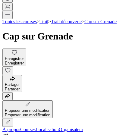
Toutes les courses
>
Trail
>
Trail découverte
>
Cap sur Grenade
Cap sur Grenade
Enregistrer
Enregistrer
Partager
Partager
Proposer une modification
Proposer une modification
À propos
Courses
Localisation
Organisateur
oct.