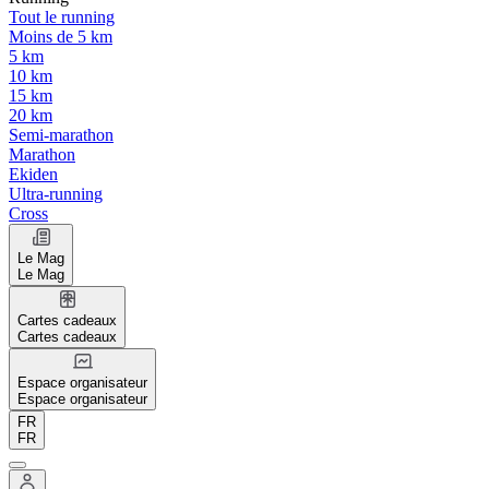
Tout le running
Moins de 5 km
5 km
10 km
15 km
20 km
Semi-marathon
Marathon
Ekiden
Ultra-running
Cross
Le Mag
Le Mag
Cartes cadeaux
Cartes cadeaux
Espace organisateur
Espace organisateur
FR
FR