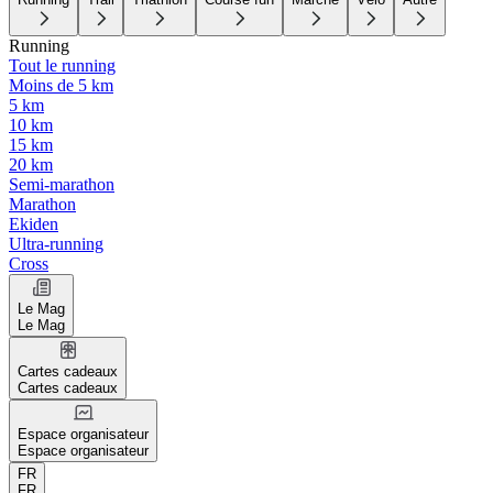
Running
Tout le running
Moins de 5 km
5 km
10 km
15 km
20 km
Semi-marathon
Marathon
Ekiden
Ultra-running
Cross
Le Mag
Le Mag
Cartes cadeaux
Cartes cadeaux
Espace organisateur
Espace organisateur
FR
FR