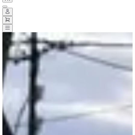
Toutes les courses
>
Trail
>
Trail découverte
>
Cavale des 3 Monts
Cavale des 3 Monts
Date à confirmer
Enregistrer
Enregistrer
Partager
Partager
Proposer une modification
Proposer une modification