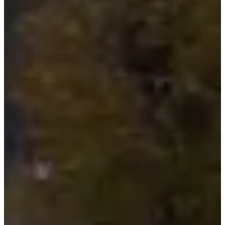
Dates d'inscription
Pas encore communiquées
Plus d'info
Plus d'info
Date à confirmer
Trail nocturne 19 km
19
km
+700
m
18:00
Trail
Trail découverte