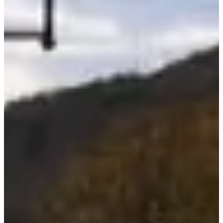
octobre 2026
Date à confirmer
Marche 8 km
8
km
17:30
Marche
Marche nordique