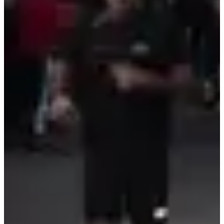
Pas encore communiquées
Plus d'info
Plus d'info
Date à confirmer
Trail nocturne 10 km
10
km
+450
m
18:30
Trail
Trail découverte