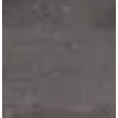
Pas encore communiquées
Plus d'info
Plus d'info
Organisateur
Voir le site web
Voir la page Facebook
J'ai des informations à jour
J'ai des informations à jour
Choisir une Course
Marche 8 km
Date à confirmer
Plus d'info
Plus d'info
Trail nocturne 19 km
Date à confirmer
Plus d'info
Plus d'info
Trail nocturne 10 km
Date à confirmer
Plus d'info
Plus d'info
Trail enfants 1 km
Date à confirmer