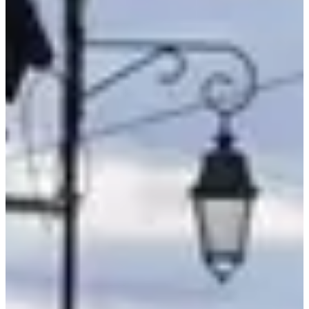
Voir toutes les photos
Voir toutes les photos
1 / 10
À propos
Courses
Localisation
Organisateur
oct.
?
Date
Octobre 2026
Date à confirmer
Lieu
Saint-Martin-du-Mont
01 - Ain
Après une réflexion approfondie et difficile, l'organisateur de la
Cavale des 3 Monts a décidé de mettre fin à l'événement. Le comité
d'organisation se voit contraint de prendre cette décision en raison de
contraintes professionnelles et d'engagements personnels du staff.
Courses
Tous
Marche
Trail
Running