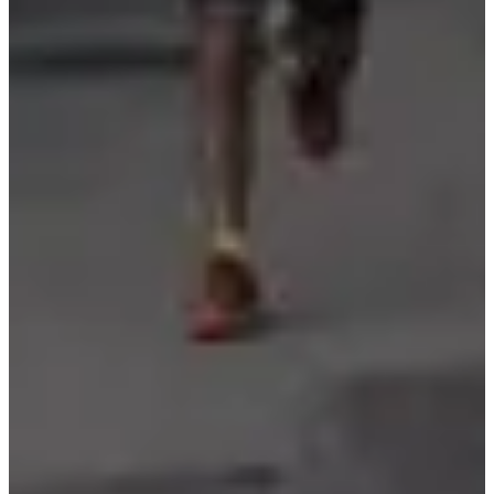
Dates d'inscription
Pas encore communiquées
Plus d'info
Plus d'info
Date à confirmer
Trail enfants 1 km
1
km
18:45
Running
Moins de 5 km