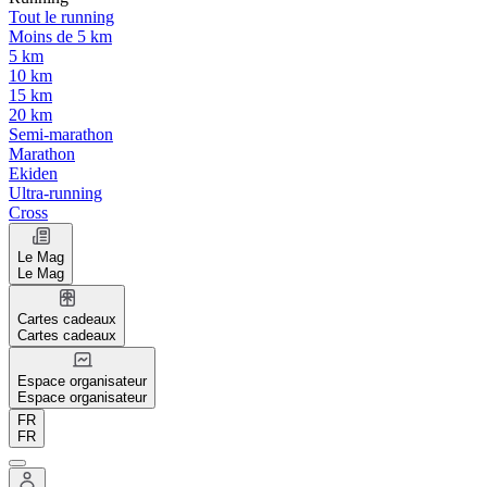
Tout le running
Moins de 5 km
5 km
10 km
15 km
20 km
Semi-marathon
Marathon
Ekiden
Ultra-running
Cross
Le Mag
Le Mag
Cartes cadeaux
Cartes cadeaux
Espace organisateur
Espace organisateur
FR
FR