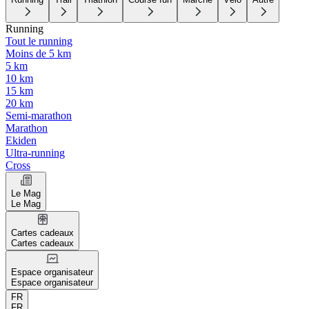
Running
Tout le running
Moins de 5 km
5 km
10 km
15 km
20 km
Semi-marathon
Marathon
Ekiden
Ultra-running
Cross
Le Mag
Le Mag
Cartes cadeaux
Cartes cadeaux
Espace organisateur
Espace organisateur
FR
FR