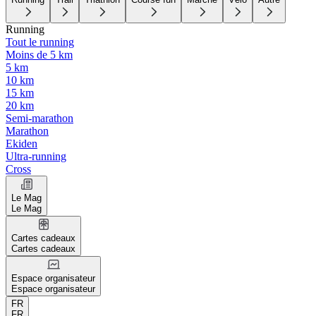
Running
Tout le running
Moins de 5 km
5 km
10 km
15 km
20 km
Semi-marathon
Marathon
Ekiden
Ultra-running
Cross
Le Mag
Le Mag
Cartes cadeaux
Cartes cadeaux
Espace organisateur
Espace organisateur
FR
FR