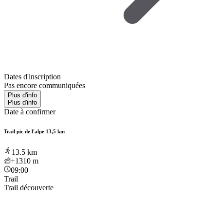
Dates d'inscription
Pas encore communiquées
Plus d'info
Plus d'info
Date à confirmer
Trail pic de l'alpe 13,5 km
13.5
km
+1310
m
09:00
Trail
Trail découverte