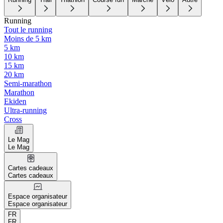
Running
Tout le running
Moins de 5 km
5 km
10 km
15 km
20 km
Semi-marathon
Marathon
Ekiden
Ultra-running
Cross
Le Mag
Le Mag
Cartes cadeaux
Cartes cadeaux
Espace organisateur
Espace organisateur
FR
FR