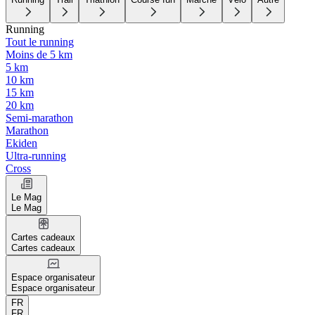
Running
Tout le running
Moins de 5 km
5 km
10 km
15 km
20 km
Semi-marathon
Marathon
Ekiden
Ultra-running
Cross
Le Mag
Le Mag
Cartes cadeaux
Cartes cadeaux
Espace organisateur
Espace organisateur
FR
FR