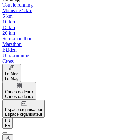
Tout le running
Moins de 5 km
5 km
10 km
15 km
20 km
Semi-marathon
Marathon
Ekiden
Ultra-running
Cross
Le Mag
Le Mag
Cartes cadeaux
Cartes cadeaux
Espace organisateur
Espace organisateur
FR
FR