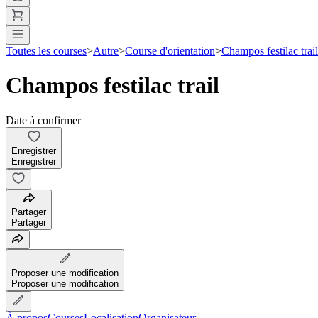
Toutes les courses
>
Autre
>
Course d'orientation
>
Champos festilac trail
Champos festilac trail
Date à confirmer
Enregistrer
Enregistrer
Partager
Partager
Proposer une modification
Proposer une modification
À propos
Courses
Localisation
Organisateur