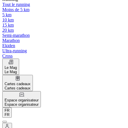
Tout le running
Moins de 5 km
5 km
10 km
15 km
20 km
Semi-marathon
Marathon
Ekiden
Ultra-running
Cross
Le Mag
Le Mag
Cartes cadeaux
Cartes cadeaux
Espace organisateur
Espace organisateur
FR
FR