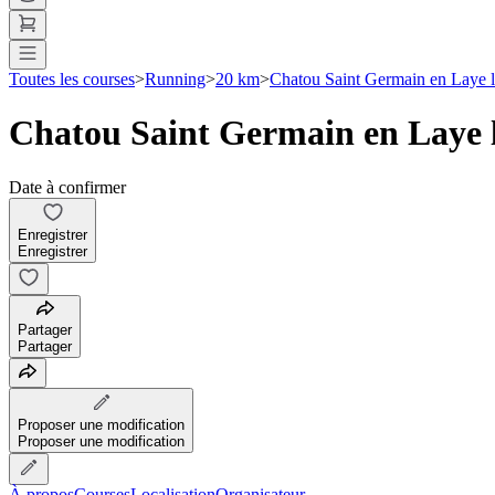
Toutes les courses
>
Running
>
20 km
>
Chatou Saint Germain en Laye l
Chatou Saint Germain en Laye l
Date à confirmer
Enregistrer
Enregistrer
Partager
Partager
Proposer une modification
Proposer une modification
À propos
Courses
Localisation
Organisateur