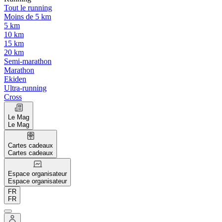
Tout le running
Moins de 5 km
5 km
10 km
15 km
20 km
Semi-marathon
Marathon
Ekiden
Ultra-running
Cross
Le Mag
Le Mag
Cartes cadeaux
Cartes cadeaux
Espace organisateur
Espace organisateur
FR
FR