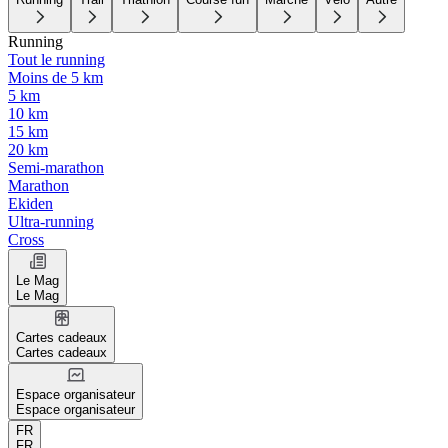
Running
Tout le running
Moins de 5 km
5 km
10 km
15 km
20 km
Semi-marathon
Marathon
Ekiden
Ultra-running
Cross
Le Mag
Le Mag
Cartes cadeaux
Cartes cadeaux
Espace organisateur
Espace organisateur
FR
FR