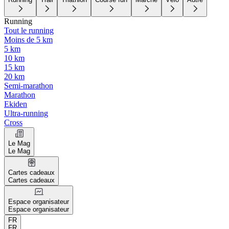
Running
Tout le running
Moins de 5 km
5 km
10 km
15 km
20 km
Semi-marathon
Marathon
Ekiden
Ultra-running
Cross
Le Mag
Le Mag
Cartes cadeaux
Cartes cadeaux
Espace organisateur
Espace organisateur
FR
FR