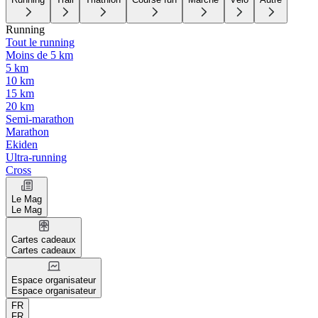
Running
Tout le running
Moins de 5 km
5 km
10 km
15 km
20 km
Semi-marathon
Marathon
Ekiden
Ultra-running
Cross
Le Mag
Le Mag
Cartes cadeaux
Cartes cadeaux
Espace organisateur
Espace organisateur
FR
FR