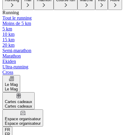
Running
Tout le running
Moins de 5 km
5 km
10 km
15 km
20 km
Semi-marathon
Marathon
Ekiden
Ultra-running
Cross
Le Mag
Le Mag
Cartes cadeaux
Cartes cadeaux
Espace organisateur
Espace organisateur
FR
FR